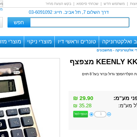
צות
|
משתמש חדש
|
שכחתי סיסמא
|
בקש הצעת מחיר
מש
דרך השלום 7, תל אביב. חייג: 03-6091092
 ואלקטרוניקה
טונרים וראשי דיו
מוצרי ניקוי
מוצרי מזון
י אלקטרוניקה -
מחשבונים
עת הקלדה
מסך גדול וברור בעל 8 תוים
ני מע"מ:
29.90 ₪
ל מע"מ:
35.28 ₪
הוסף לסל