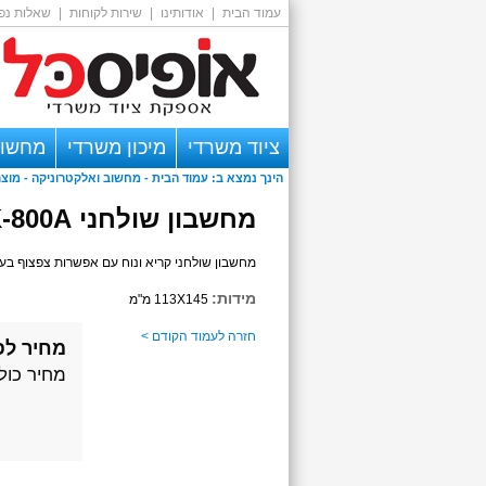
עמוד הבית
|
אודותינו
|
שירות לקוחות
|
שאלות נפו
ציוד משרדי
מיכון משרדי
מחשוב
הינך נמצא ב:
עמוד הבית
-
מחשוב ואלקטרוניקה
- מוצר
אזור אישי
מחשבון שולחני KEENLY KK-800A מצפצף
מחשבון שולחני קריא ונוח עם אפשרות צפצוף ב
מידות:
113X145 מ"מ
חזרה לעמוד הקודם >
מחיר לפ
מחיר כול