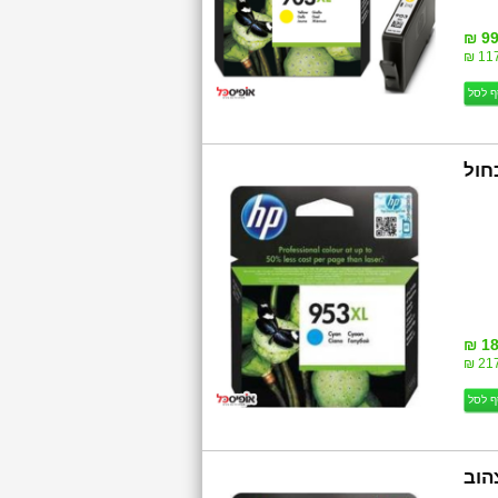
99
117
ף לסל
F6U16AE HP  כחול
18
217
ף לסל
F6U18AE HP  צהוב