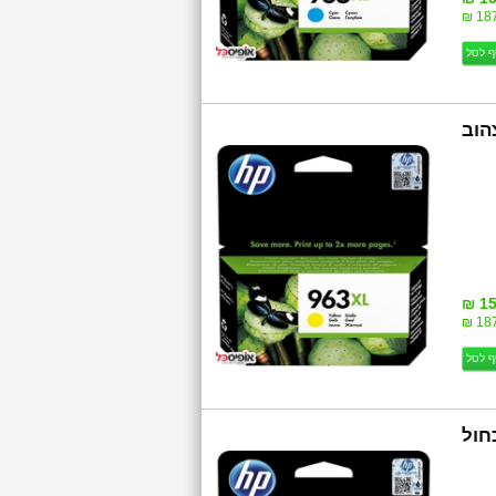
187
ף לסל
3JA29AE HP  צהוב
15
187
ף לסל
3YL81AE HP  כחול