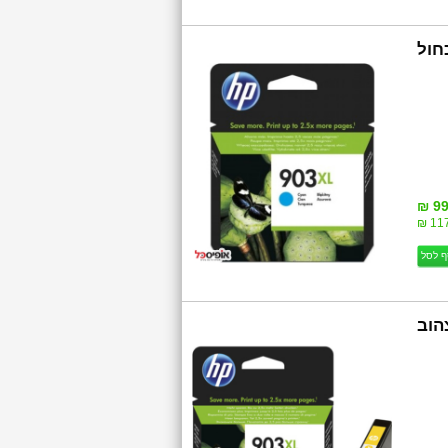
T6M03AE HP  כחול
99
117
ף לסל
T6M11AE HP  צהוב