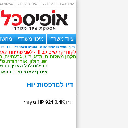
עמוד הבית
|
אודותינו
|
שירות לקוחות
|
שאלות נפו
ציוד משרדי
מיכון משרדי
מחשוב
הינך נמצא ב:
עמוד הבית
-
טונרים וראשי דיו
- HP - דיו למדפסות HP
אזור אישי
לקוח יקר שים לב !!! - לפני פתיחת הא
תקנון משלוחים
: ת"א, ר"ג, גבעתיים, בני ברק - הזמנה מתחת ל -.
יפו, חולון, אור יהודה, פ"ת, הרצליה - הזמנה מתחת ל -.600 ₪ ל
חבילות לכל הארץ: בדואר שליחים עד למשרד
איסוף עצמי חינם בתאום - דרך השלום 7 ת"א, א-ה 00
דיו למדפסות HP
דיו HP 924 0.4K מקורי