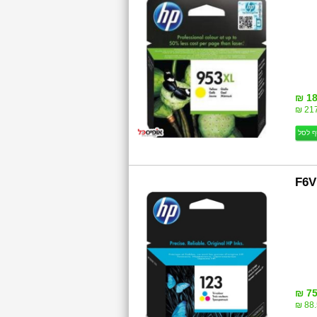
18
217
ף לסל
F6V
75
88.5