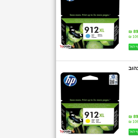
89
106
ף לסל
3YL83AE HP  צהוב
89
106
ף לסל