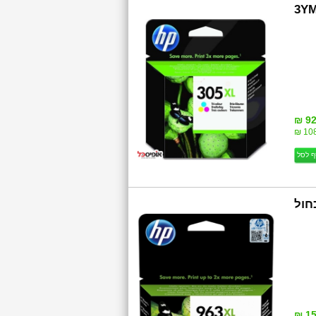
3YM
92
108
ף לסל
3JA27AE HP  כחול
15