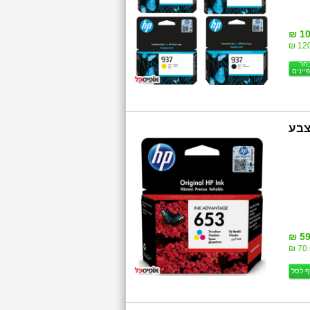
10
120
חר
יינים
3YM74AE HP 653 0.2 צבע
59
70.6
ף לסל