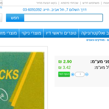
צות
|
משתמש חדש
|
שכחתי סיסמא
|
בקש הצעת מחיר
מש
דרך השלום 7, תל אביב. חייג: 03-6091092
 ואלקטרוניקה
טונרים וראשי דיו
מוצרי ניקוי
מוצרי מזון
ם -
מהדקים ונעצים
ני מע"מ:
2.90 ₪
ל מע"מ:
3.42 ₪
הוסף לסל