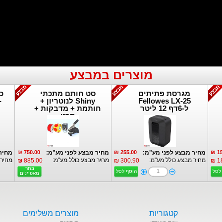
מוצרים במבצע
מגרסת פתיתים
סט חותם מתכתי
כ
Fellowes LX-25
Shiny לנוטריון +
-
ל-6דף 12 ליטר
חותמת + מדבקות +
פרטים נוספים:
פרטים נוספים:
סרט
15
מחיר מבצע לפני מע"מ:
255.00 ₪
מחיר מבצע לפני מע"מ:
750.00 ₪
מחיר
מחיר מבצע כולל מע"מ:
מחיר מבצע כולל מע"מ:
מחיר 
885.00 ₪
300.90 ₪
18
בחר
בחר
לסל
הוסף לסל
מאפיינים
מאפיינים:
קטגוריות
מוצרים משלימים