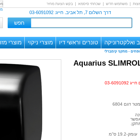
צות
|
משתמש חדש
|
שכחתי סיסמא
|
בקש הצעת מחיר
מש
דרך השלום 7, תל אביב. חייג: 03-6091092
 ואלקטרוניקה
טונרים וראשי דיו
מוצרי ניקוי
מוצרי מזון
ופחים -
מתקני קימברלי
קן מגבת קימברלי Aquarius SLIMROL
03-609
נה
אפשר
תקן.