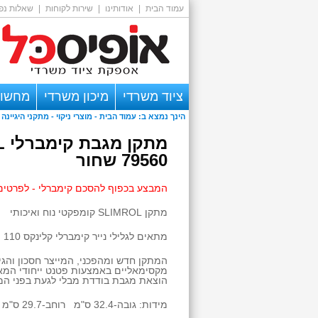
עמוד הבית
|
אודותינו
|
שירות לקוחות
|
שאלות נפו
ציוד משרדי
מיכון משרדי
מחשוב
הינך נמצא ב:
עמוד הבית
-
מוצרי ניקוי
- מתקני היגיינה 
אזור אישי
מת
79560 שחור
המבצע בכפוף להסכם קימברלי - לפרטים חייג 1092
מתקן SLIMROL קומפקטי נוח ואיכותי
מתאים לגלילי נייר קימברלי קלינקס 110 מטר דגם 6804
המתקן חדש ומהפכני, המייצר חסכון והגי
מקסימאליים באמצעות פטנט ייחודי המ
הוצאת מגבת בודדת מבלי לגעת בפני המ
מידות: גובה-32.4 ס"מ רוחב-29.7 ס"מ עומק-19.2 ס"מ