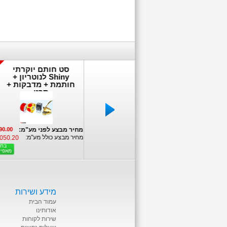
ימברלי
עט סלו cello -
סט חותם יוקרתי
Aqua
TOPBALL 1.0
Shiny לנוטריון +
חותמת + מדבקות +
פים:
פרטים נוספים:
פרטים נוספים:
סרט
"מ:
99.00 ₪
מחיר מבצע לפני מע"מ החל מ-
מחיר מבצע לפני מע"מ:
0.00 ₪
3.50 ₪
:
מחיר מבצע כולל מע"מ:
מחיר מבצע כולל מע"מ:
50.20 ₪
4.13 ₪
116.82 ₪
בחר
בחר
בחר
בח
הוסף לסל
מאפיינים
מאפיי
מאפיינים:
מאפיינים:
מידע ושירות
עמוד הבית
אודותינו
שירות לקוחות