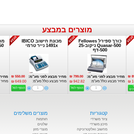
מוצרים במבצע
כורך ספירל Fellowes
מכונת חישוב IBICO
מת
Quasar-500 ניקוב-25
1491x נייר טרמי
50
500-דף
פרטים נוספים:
פרטים נוספים:
89
מחיר מבצע לפני מע"מ:
799.00 ₪
מחיר מבצע לפני מע"מ:
550.00 ₪
מחיר
מחיר מבצע כולל מע"מ:
מחיר מבצע כולל מע"מ:
מחיר 
649.00 ₪
942.82 ₪
10
ר
הוסף לסל
הוסף לסל
נים
קטגוריות
מוצרים משלימים
ציוד משרדי
חותמות
מיכון משרדי
שלטים
מחשוב ואלקטרוניקה
מוצרי מזון