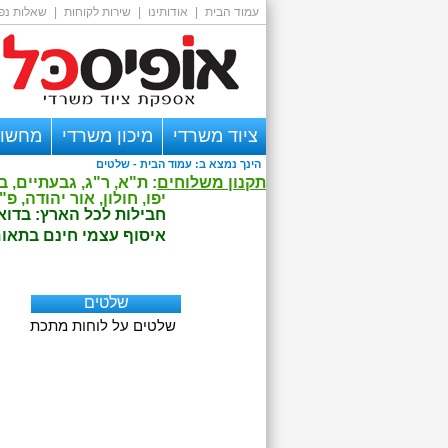
עמוד הבית
|
אודותינו
|
שירות לקוחות
|
שאלות נפו
ציוד משרדי
מיכון משרדי
מחשוב
הינך נמצא ב:
עמוד הבית
- שלטים
אזור אישי
תקנון משלוחים
: ת"א, ר"ג, גבעתיים, בני ברק - הזמנה מתחת ל -.
יפו, חולון, אור יהודה, פ"ת, הרצליה - הזמנה מתחת ל -.600 ₪ ל
חבילות לכל הארץ: בדואר שליחים עד למשרד
איסוף עצמי חינם בתאום - דרך השלום 7 ת"א, א-ה 00
שלטים
שלטים על לוחות מתכת