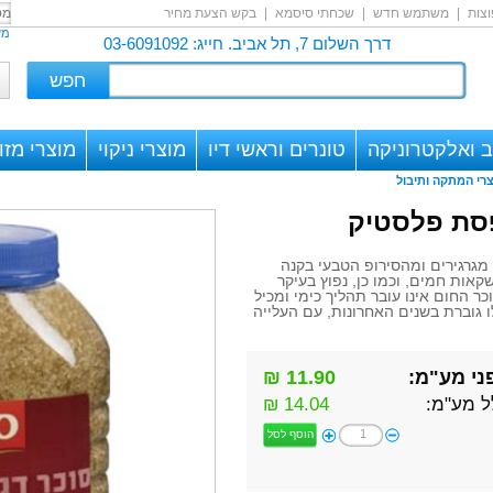
צות
|
משתמש חדש
|
שכחתי סיסמא
|
בקש הצעת מחיר
מש
דרך השלום 7, תל אביב. חייג: 03-6091092
 ואלקטרוניקה
טונרים וראשי דיו
מוצרי ניקוי
מוצרי מזון
רי המתקה ותיבול
פסת פלסטיק
 מגרגירים ומהסירופ הטבעי בקנה
ות חמים, וכמו כן, נפוץ בעיקר
 החום אינו עובר תהליך כימי ומכיל
ו גוברת בשנים האחרונות, עם העלייה
ני מע"מ:
11.90 ₪
ל מע"מ:
14.04 ₪
הוסף לסל