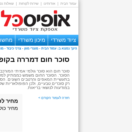
עמוד הבית
|
אודותינו
|
שירות לקוחות
|
שאלות נפו
ציוד משרדי
מיכון משרדי
מחשוב
הינך נמצא ב:
עמוד הבית
-
מוצרי מזון
- צרכי כיבוד -
מוצ
אזור אישי
סוכר חום דמררה בקו
סוכר חום הוא סוכר גולמי אמיתי המורכב
הסוכר. הסוכר החום משמש כממתיק למשקא
בתעשיית המאפים והרטבים השונים. הסוכר
רק סוכרים טבעיים, ולכן הפופולאריות של
במודעות לנושאי בריאות.
חזרה לעמוד הקודם >
מחיר לפ
מחיר כול