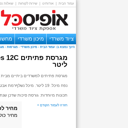
עמוד הבית
|
אודותינו
|
שירות לקוחות
|
שאלות נפו
ציוד משרדי
מיכון משרדי
מחשוב
הינך נמצא ב:
עמוד הבית
-
מיכון משרדי
- מגרסות -
מגר
אזור אישי
ליטר
מגרסת פתיתים למשרדים ביתיים מבית Fellowes
נפח מיכל: 19 ליטר. מיכל נשלף
רמת אבטחה: פ
תכונות מיוחדות: גורסת סיכות שדכן
שנתי
חזרה לעמוד הקודם >
מחיר לפ
מחיר כול