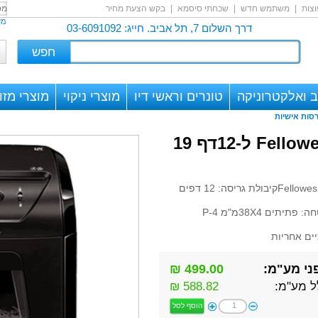
צות
|
משתמש חדש
|
שכחתי סיסמא
|
בקש הצעת מחיר
מש
דרך השלום 7, תל אביב. חייג: 03-6091092
 ואלקטרוניקה
טונרים וראשי דיו
מוצרי ניקוי
מוצרי מזון
סות אישיות
מגרסת פתיתים Fellowes 12C ל-12דף 19
קיבולת גריסה: 12 דפים
תיתים 38X4מ"מ P-4
ים אחריות
ני מע"מ:
499.00 ₪
ל מע"מ:
588.82 ₪
הוסף לסל